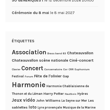
50 GÉNÉRIQUES !
le 12 décembre 2026 20h00
Cérémonie du 8 mai
le 8 mai 2027
ÉTIQUETTES
Association
Chateauvallon
Brass band 83
Chateauvallon scène nationale
Ciné-concert
Concert
Clavier
Conservatoire
Cor
CRR
Euphonium
Fête de l'olivier
Festival
Gap
Forum
Harmonie
Harmonie Chablaisienne de
Harry Potter
Thonon et du Léman
Hyères
Hautbois
Jeux vidéo
John Williams
Les
La Seyne sur Mer
loto
sablettes
Lyre provençale
Musique de la Marine