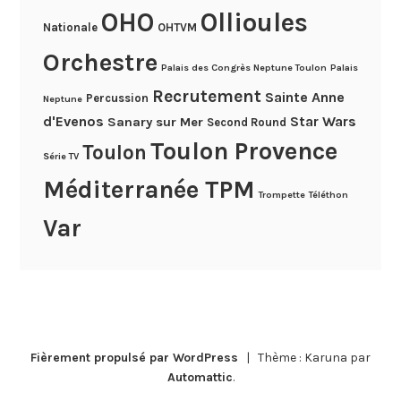
OHO
Ollioules
Nationale
OHTVM
Orchestre
Palais des Congrès Neptune Toulon
Palais
Recrutement
Sainte Anne
Percussion
Neptune
d'Evenos
Star Wars
Sanary sur Mer
Second Round
Toulon Provence
Toulon
Série TV
Méditerranée TPM
Trompette
Téléthon
Var
Fièrement propulsé par WordPress
|
Thème : Karuna par
Automattic
.