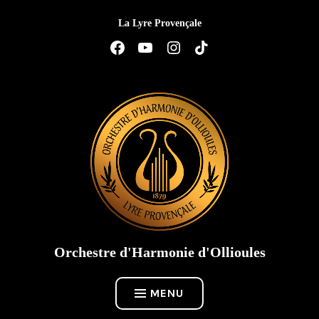
Accéder
La Lyre Provençale
au
contenu
Élément
Élément
Élément
Élément
de
de
de
de
menu
menu
menu
menu
Orchestre d'Harmonie d'Ollioules
MENU