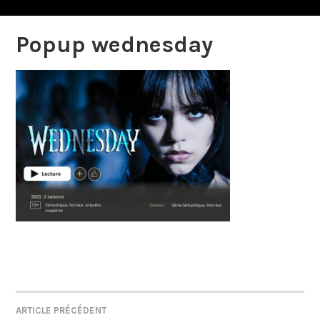
Popup wednesday
ARTICLE PRÉCÉDENT
NAVIGATION