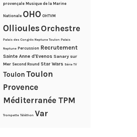
provençale
Musique de la Marine
OHO
Nationale
OHTVM
Ollioules
Orchestre
Palais des Congrès Neptune Toulon
Palais
Recrutement
Percussion
Neptune
Sainte Anne d'Evenos
Sanary sur
Star Wars
Mer
Second Round
Série TV
Toulon
Toulon
Provence
Méditerranée TPM
Var
Trompette
Téléthon