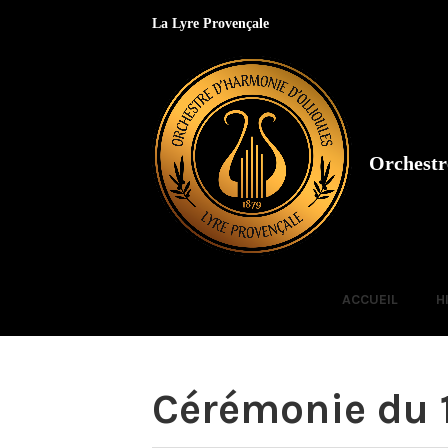
Accéder
La Lyre Provençale
au
contenu
Orchestr
ACCUEIL
H
Cérémonie du 