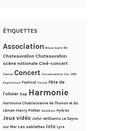
ÉTIQUETTES
Association
Brass band 83
Chateauvallon
Chateauvallon
scène nationale
Ciné-concert
Concert
Clavier
Conservatoire
Cor
CRR
Fête de
Festival
Euphonium
Forum
Harmonie
l'olivier
Gap
Harmonie Chablaisienne de Thonon et du
Harry Potter
Léman
Hyères
Hautbois
Jeux vidéo
John Williams
La Seyne
loto
Les sablettes
sur Mer
Lyre