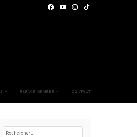
Élément
Élément
Élément
Élément
de
de
de
de
menu
menu
menu
menu
ES
ESPACE MEMBRE
CONTACT
Rechercher :