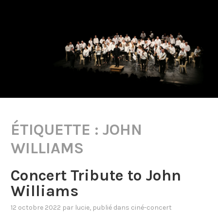
ÉTIQUETTE :
JOHN
WILLIAMS
Concert Tribute to John
Williams
12 octobre 2022
par
lucie
, publié dans
ciné-concert