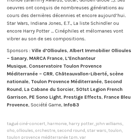
oeuvres ont conquis de nombreuses générations au
cours des dernières décennies et encore aujourd’hui.
Star Wars, Indiana Jones, E.T., La liste Schindler ou
encore Harry Potter … Cinéphiles et mélomanes vont
vibrer au son de ses compositions.
Sponsors :
Ville d’Ollioules
,
Albert Immobilier Ollioules
– Sanary
,
MARCA France
,
L’Enchanteur
Musique
,
Conservatoire Toulon Provence
Méditerranée – CRR
,
Châteauvallon-Liberté, scène
nationale
,
Toulon Provence Méditerranée
,
Second
Round
,
La Cabane du Sorcier
,
501st Legion French
Garrison
,
PE Sono Light
,
Prestige Effects
,
France Bleu
Provence
, Société Game,
Info83
tagué
ciné-concert
,
harmonie
,
harry potter
,
john williams
,
oho
,
ollioules
,
orchestre
,
second round
,
star wars
,
toulon
,
toulon provence méditerranée tpm
,
var