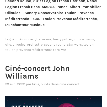
Second Round
,
501st Legion French Garrison
,
Rebel
Legion French Base
,
MARCA France
,
Albert Immobilier
Ollioules – Sanary
,
Conservatoire Toulon Provence
Méditerranée – CRR
,
Toulon Provence Méditerranée
,
L’Enchanteur Musique
.
tagué
ciné-concert
,
harmonie
,
harry potter
,
john williams
,
oho
,
ollioules
,
orchestre
,
second round
,
star wars
,
toulon
,
toulon provence méditerranée tpm
,
var
Ciné-concert John
Williams
29 avril 2022
par
lucie
, publié dans
ciné-concert