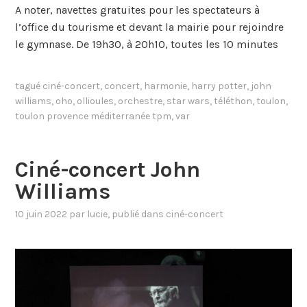
A noter, navettes gratuites pour les spectateurs à
l’office du tourisme et devant la mairie pour rejoindre
le gymnase. De 19h30, à 20h10, toutes les 10 minutes
tagué
ciné-concert
,
concert
,
harmonie
,
harry potter
,
john
williams
,
oho
,
ollioules
,
orchestre
,
star wars
,
téléthon
,
toulon
,
toulon provence méditerranée tpm
,
var
Ciné-concert John
Williams
10 juin 2022
par
lucie
, publié dans
ciné-concert