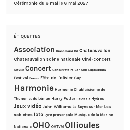
Cérémonie du 8 mai
le 8 mai 2027
ÉTIQUETTES
Association
Chateauvallon
Brass band 83
Chateauvallon scène nationale
Ciné-concert
Concert
Clavier
Conservatoire
Cor
CRR
Euphonium
Fête de l'olivier
Festival
Gap
Forum
Harmonie
Harmonie Chablaisienne de
Harry Potter
Thonon et du Léman
Hyères
Hautbois
Jeux vidéo
John Williams
Les
La Seyne sur Mer
loto
sablettes
Lyre provençale
Musique de la Marine
OHO
Ollioules
Nationale
OHTVM