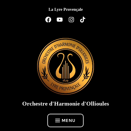
Accéder
La Lyre Provençale
au
contenu
Élément
Élément
Élément
Élément
de
de
de
de
menu
menu
menu
menu
Orchestre d'Harmonie d'Ollioules
MENU