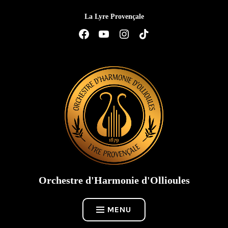
Accéder
La Lyre Provençale
au
contenu
Élément
Élément
Élément
Élément
de
de
de
de
menu
menu
menu
menu
Orchestre d'Harmonie d'Ollioules
MENU