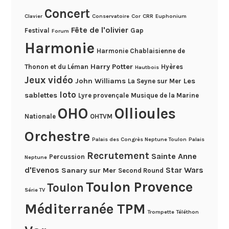
Concert
Clavier
Conservatoire
Cor
CRR
Euphonium
Fête de l'olivier
Festival
Gap
Forum
Harmonie
Harmonie Chablaisienne de
Harry Potter
Thonon et du Léman
Hyères
Hautbois
Jeux vidéo
John Williams
Les
La Seyne sur Mer
loto
sablettes
Lyre provençale
Musique de la Marine
OHO
Ollioules
Nationale
OHTVM
Orchestre
Palais des Congrès Neptune Toulon
Palais
Recrutement
Sainte Anne
Percussion
Neptune
d'Evenos
Star Wars
Sanary sur Mer
Second Round
Toulon Provence
Toulon
Série TV
Méditerranée TPM
Trompette
Téléthon