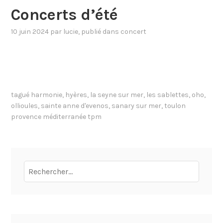
Concerts d’été
10 juin 2024
par
lucie
, publié dans
concert
tagué
harmonie
,
hyères
,
la seyne sur mer
,
les sablettes
,
oho
,
ollioules
,
sainte anne d'evenos
,
sanary sur mer
,
toulon
provence méditerranée tpm
Rechercher :