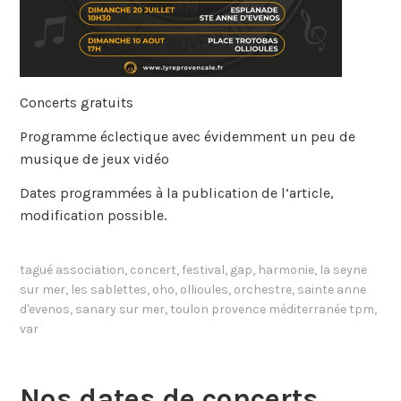
Concerts gratuits
Programme éclectique avec évidemment un peu de
musique de jeux vidéo
Dates programmées à la publication de l’article,
modification possible.
tagué
association
,
concert
,
festival
,
gap
,
harmonie
,
la seyne
sur mer
,
les sablettes
,
oho
,
ollioules
,
orchestre
,
sainte anne
d'evenos
,
sanary sur mer
,
toulon provence méditerranée tpm
,
var
Nos dates de concerts