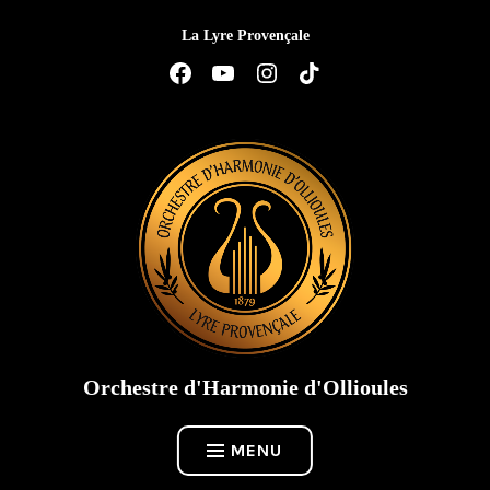
Accéder
La Lyre Provençale
au
contenu
Élément
Élément
Élément
Élément
de
de
de
de
menu
menu
menu
menu
Orchestre d'Harmonie d'Ollioules
MENU