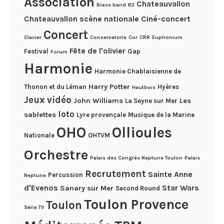
Association
Chateauvallon
Brass band 83
Chateauvallon scène nationale
Ciné-concert
Concert
Clavier
Conservatoire
Cor
CRR
Euphonium
Fête de l'olivier
Festival
Gap
Forum
Harmonie
Harmonie Chablaisienne de
Harry Potter
Thonon et du Léman
Hyères
Hautbois
Jeux vidéo
John Williams
Les
La Seyne sur Mer
loto
sablettes
Lyre provençale
Musique de la Marine
OHO
Ollioules
Nationale
OHTVM
Orchestre
Palais des Congrès Neptune Toulon
Palais
Recrutement
Sainte Anne
Percussion
Neptune
d'Evenos
Star Wars
Sanary sur Mer
Second Round
Toulon Provence
Toulon
Série TV