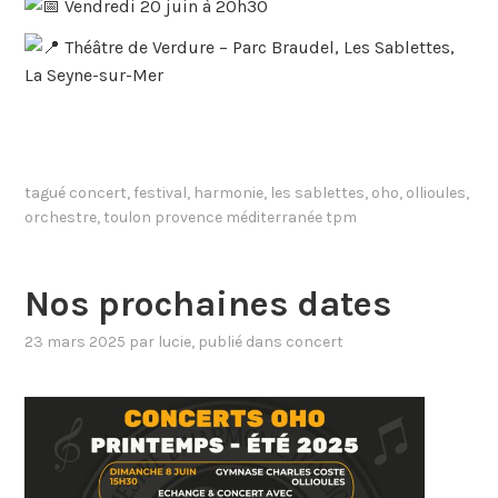
Vendredi 20 juin à 20h30
Théâtre de Verdure – Parc Braudel, Les Sablettes,
La Seyne-sur-Mer
tagué
concert
,
festival
,
harmonie
,
les sablettes
,
oho
,
ollioules
,
orchestre
,
toulon provence méditerranée tpm
Nos prochaines dates
23 mars 2025
par
lucie
, publié dans
concert