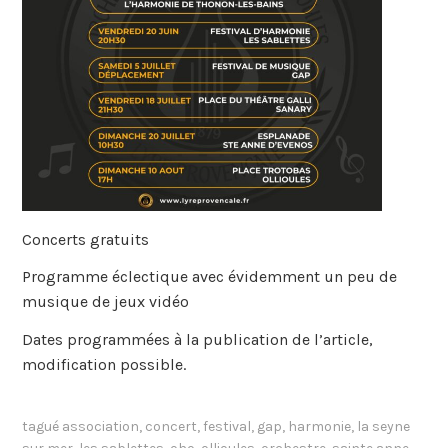
Concerts gratuits
Programme éclectique avec évidemment un peu de
musique de jeux vidéo
Dates programmées à la publication de l’article,
modification possible.
tagué
association
,
concert
,
festival
,
gap
,
harmonie
,
la seyne