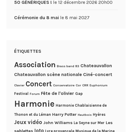
50 GÉNÉRIQUES !
le 12 décembre 2026 20h00
Cérémonie du 8 mai
le 8 mai 2027
ÉTIQUETTES
Association
Chateauvallon
Brass band 83
Chateauvallon scène nationale
Ciné-concert
Concert
Clavier
Conservatoire
Cor
CRR
Euphonium
Fête de l'olivier
Festival
Gap
Forum
Harmonie
Harmonie Chablaisienne de
Harry Potter
Thonon et du Léman
Hyères
Hautbois
Jeux vidéo
John Williams
Les
La Seyne sur Mer
loto
sablettes
Lyre provençale
Musique de la Marine