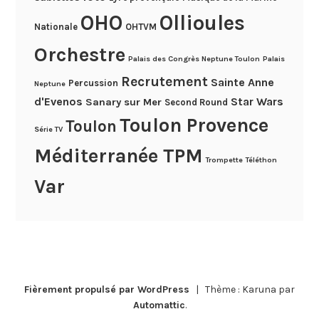
OHO
Ollioules
Nationale
OHTVM
Orchestre
Palais des Congrès Neptune Toulon
Palais
Recrutement
Sainte Anne
Percussion
Neptune
d'Evenos
Star Wars
Sanary sur Mer
Second Round
Toulon Provence
Toulon
Série TV
Méditerranée TPM
Trompette
Téléthon
Var
Fièrement propulsé par WordPress
|
Thème : Karuna par
Automattic
.