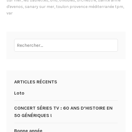
sur mer
,
les sablettes
,
oho
,
ollioules
,
orchestre
,
sainte anne
d'evenos
,
sanary sur mer
,
toulon provence méditerranée tpm
,
var
Rechercher :
ARTICLES RÉCENTS
Loto
CONCERT SÉRIES TV : 60 ANS D’HISTOIRE EN
50 GÉNÉRIQUES !
Bonne année