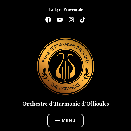
Accéder
La Lyre Provençale
au
contenu
Élément
Élément
Élément
Élément
de
de
de
de
menu
menu
menu
menu
Orchestre d'Harmonie d'Ollioules
MENU