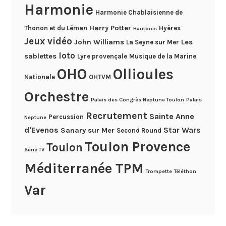
Harmonie
Harmonie Chablaisienne de
Harry Potter
Thonon et du Léman
Hyères
Hautbois
Jeux vidéo
John Williams
Les
La Seyne sur Mer
loto
sablettes
Lyre provençale
Musique de la Marine
OHO
Ollioules
Nationale
OHTVM
Orchestre
Palais des Congrès Neptune Toulon
Palais
Recrutement
Sainte Anne
Percussion
Neptune
d'Evenos
Star Wars
Sanary sur Mer
Second Round
Toulon Provence
Toulon
Série TV
Méditerranée TPM
Trompette
Téléthon
Var