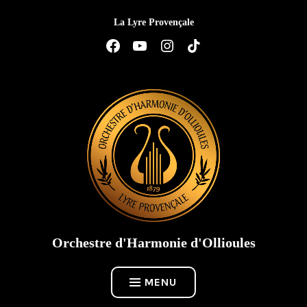
Accéder
La Lyre Provençale
au
contenu
Élément
Élément
Élément
Élément
de
de
de
de
menu
menu
menu
menu
Orchestre d'Harmonie d'Ollioules
MENU