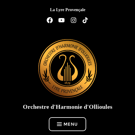
Accéder
La Lyre Provençale
au
contenu
Élément
Élément
Élément
Élément
de
de
de
de
menu
menu
menu
menu
Orchestre d'Harmonie d'Ollioules
MENU