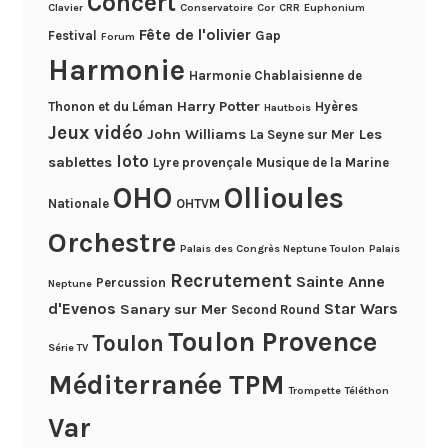
Concert
Clavier
Conservatoire
Cor
CRR
Euphonium
Fête de l'olivier
Festival
Gap
Forum
Harmonie
Harmonie Chablaisienne de
Harry Potter
Thonon et du Léman
Hyères
Hautbois
Jeux vidéo
John Williams
Les
La Seyne sur Mer
loto
sablettes
Lyre provençale
Musique de la Marine
OHO
Ollioules
Nationale
OHTVM
Orchestre
Palais des Congrès Neptune Toulon
Palais
Recrutement
Sainte Anne
Percussion
Neptune
d'Evenos
Star Wars
Sanary sur Mer
Second Round
Toulon Provence
Toulon
Série TV
Méditerranée TPM
Trompette
Téléthon
Var