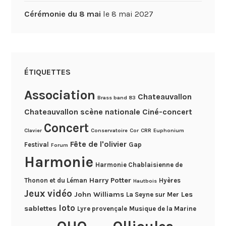
Cérémonie du 8 mai
le 8 mai 2027
ÉTIQUETTES
Association
Chateauvallon
Brass band 83
Chateauvallon scène nationale
Ciné-concert
Concert
Clavier
Conservatoire
Cor
CRR
Euphonium
Fête de l'olivier
Festival
Gap
Forum
Harmonie
Harmonie Chablaisienne de
Harry Potter
Thonon et du Léman
Hyères
Hautbois
Jeux vidéo
John Williams
Les
La Seyne sur Mer
loto
sablettes
Lyre provençale
Musique de la Marine