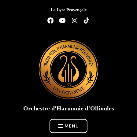
Accéder
La Lyre Provençale
au
contenu
Élément
Élément
Élément
Élément
de
de
de
de
menu
menu
menu
menu
Orchestre d'Harmonie d'Ollioules
MENU