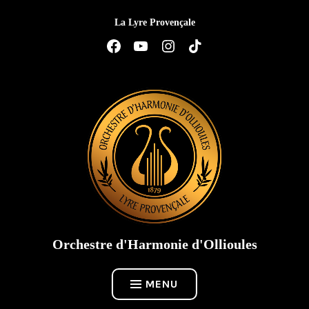
Accéder
La Lyre Provençale
au
contenu
Élément
Élément
Élément
Élément
de
de
de
de
menu
menu
menu
menu
Orchestre d'Harmonie d'Ollioules
MENU