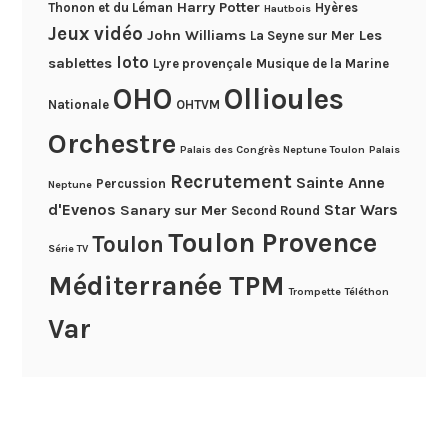
Harry Potter
Thonon et du Léman
Hyères
Hautbois
Jeux vidéo
John Williams
Les
La Seyne sur Mer
loto
sablettes
Lyre provençale
Musique de la Marine
OHO
Ollioules
Nationale
OHTVM
Orchestre
Palais des Congrès Neptune Toulon
Palais
Recrutement
Sainte Anne
Percussion
Neptune
d'Evenos
Star Wars
Sanary sur Mer
Second Round
Toulon Provence
Toulon
Série TV
Méditerranée TPM
Trompette
Téléthon
Var