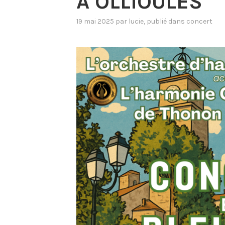
À OLLIOULES
19 mai 2025
par
lucie
, publié dans
concert