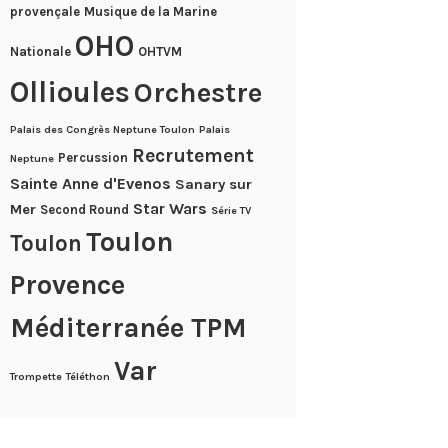
provençale
Musique de la Marine
OHO
Nationale
OHTVM
Ollioules
Orchestre
Palais des Congrès Neptune Toulon
Palais
Recrutement
Percussion
Neptune
Sainte Anne d'Evenos
Sanary sur
Star Wars
Mer
Second Round
Série TV
Toulon
Toulon
Provence
Méditerranée TPM
Var
Trompette
Téléthon