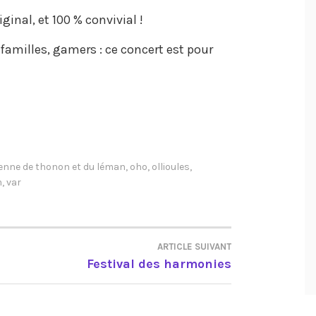
ginal, et 100 % convivial !
amilles, gamers : ce concert est pour
enne de thonon et du léman
,
oho
,
ollioules
,
m
,
var
ARTICLE SUIVANT
Festival des harmonies