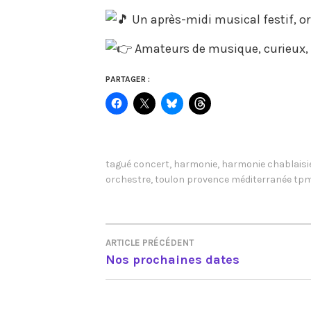
Un après-midi musical festif, ori
Amateurs de musique, curieux, f
PARTAGER :
tagué
concert
,
harmonie
,
harmonie chablaisi
orchestre
,
toulon provence méditerranée tp
ARTICLE PRÉCÉDENT
NAVIGATION
Nos prochaines dates
DE