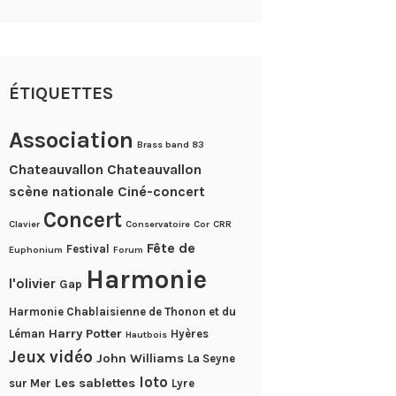
ÉTIQUETTES
Association
Brass band 83
Chateauvallon
Chateauvallon
scène nationale
Ciné-concert
Concert
Clavier
Conservatoire
Cor
CRR
Fête de
Festival
Euphonium
Forum
Harmonie
l'olivier
Gap
Harmonie Chablaisienne de Thonon et du
Harry Potter
Léman
Hyères
Hautbois
Jeux vidéo
John Williams
La Seyne
loto
Les sablettes
sur Mer
Lyre