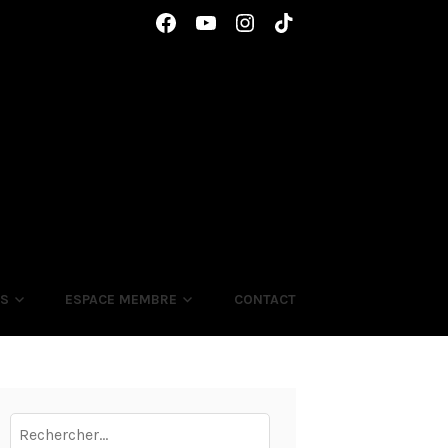
Élément
Élément
Élément
Élément
de
de
de
de
menu
menu
menu
menu
ES
ESPACE MEMBRE
CONTACT
Rechercher :