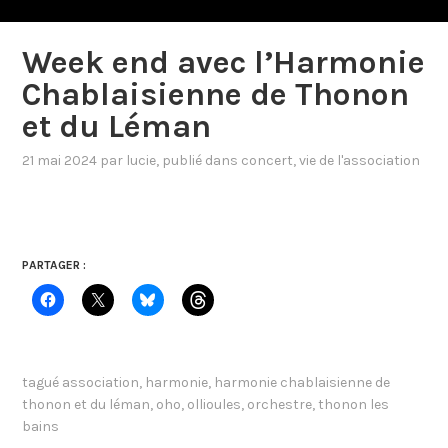
Week end avec l’Harmonie
Chablaisienne de Thonon
et du Léman
21 mai 2024
par
lucie
, publié dans
concert
,
vie de l'association
PARTAGER :
tagué
association
,
harmonie
,
harmonie chablaisienne de
thonon et du léman
,
oho
,
ollioules
,
orchestre
,
thonon les
bains