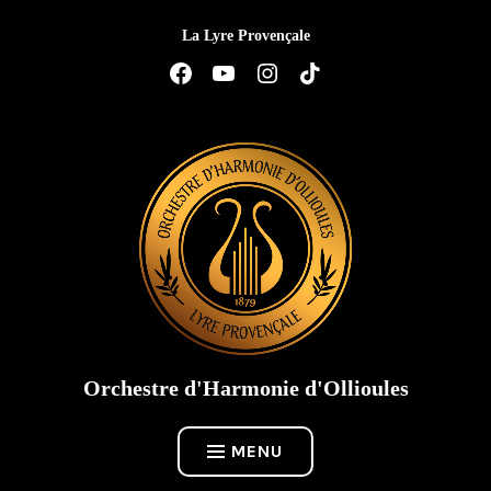
Accéder
La Lyre Provençale
au
contenu
Élément
Élément
Élément
Élément
de
de
de
de
menu
menu
menu
menu
Orchestre d'Harmonie d'Ollioules
MENU