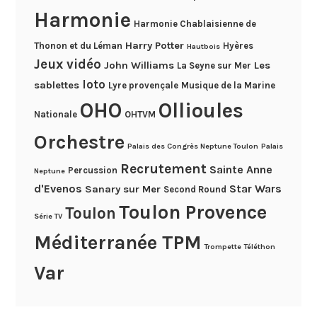
Harmonie
Harmonie Chablaisienne de
Harry Potter
Thonon et du Léman
Hyères
Hautbois
Jeux vidéo
John Williams
Les
La Seyne sur Mer
loto
sablettes
Lyre provençale
Musique de la Marine
OHO
Ollioules
Nationale
OHTVM
Orchestre
Palais des Congrès Neptune Toulon
Palais
Recrutement
Sainte Anne
Percussion
Neptune
d'Evenos
Star Wars
Sanary sur Mer
Second Round
Toulon Provence
Toulon
Série TV
Méditerranée TPM
Trompette
Téléthon
Var