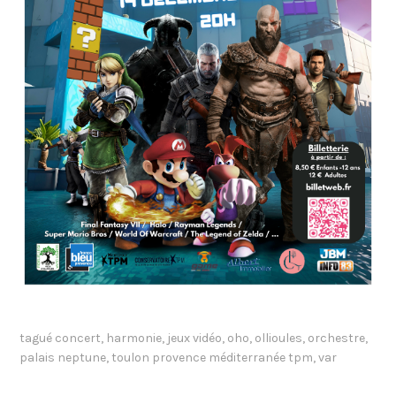
tagué
concert
,
harmonie
,
jeux vidéo
,
oho
,
ollioules
,
orchestre
,
palais neptune
,
toulon provence méditerranée tpm
,
var