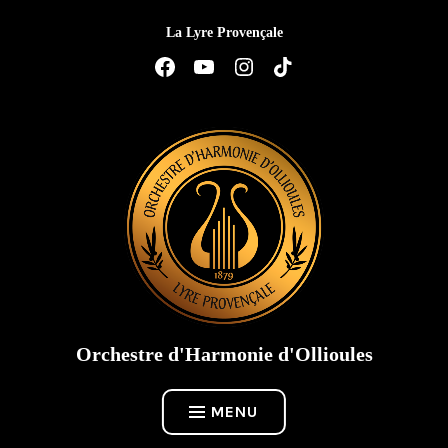
Accéder
La Lyre Provençale
au
contenu
Élément
Élément
Élément
Élément
de
de
de
de
menu
menu
menu
menu
Orchestre d'Harmonie d'Ollioules
MENU