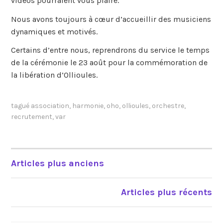
vidéos pourraient vous plaire.
Nous avons toujours à cœur d’accueillir des musiciens
dynamiques et motivés.
Certains d’entre nous, reprendrons du service le temps
de la cérémonie le 23 août pour la commémoration de
la libération d’Ollioules.
tagué
association
,
harmonie
,
oho
,
ollioules
,
orchestre
,
recrutement
,
var
Articles plus anciens
NAVIGATION
DES
Articles plus récents
ARTICLES