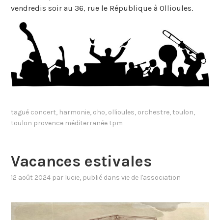
vendredis soir au 36, rue le République à Ollioules.
tagué
concert
,
harmonie
,
oho
,
ollioules
,
orchestre
,
toulon
,
toulon provence méditerranée tpm
Vacances estivales
12 août 2024
par
lucie
, publié dans
vie de l'association