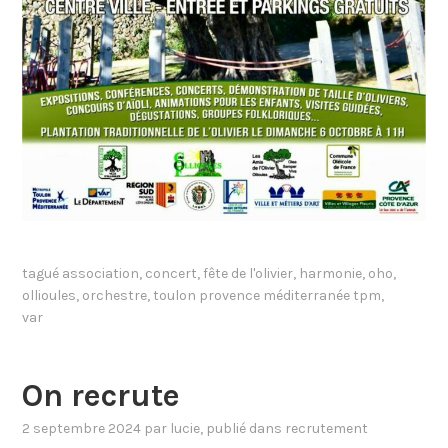
tagué
association
,
concert
,
fête de l'olivier
,
harmonie
,
oho
,
ollioules
,
orchestre
,
toulon provence méditerranée tpm
,
var
On recrute
2 septembre 2024
par
lucie
, publié dans
recrutement