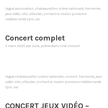
tagué
association
,
chateauvallon scène nationale
,
harmonie
,
jeux vidéo
,
oho
,
ollioules
,
orchestre
,
toulon provence
méditerranée tpm
,
var
Concert complet
5 mars 2025
par
lucie
, publié dans
ciné-concert
tagué
chateauvallon scène nationale
,
concert
,
harmonie
,
jeux
vidéo
,
oho
,
ollioules
,
orchestre
,
toulon provence méditerranée
tpm
,
var
CONCERT JEUX VIDÉO –