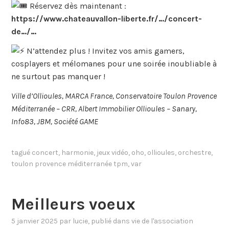
Réservez dès maintenant :
https://www.chateauvallon-liberte.fr/…/concert-
de…/…
N’attendez plus ! Invitez vos amis gamers,
cosplayers et mélomanes pour une soirée inoubliable à
ne surtout pas manquer !
Ville d’Ollioules, MARCA France, Conservatoire Toulon Provence
Méditerranée – CRR, Albert Immobilier Ollioules – Sanary,
Info83, JBM, Société GAME
tagué
concert
,
harmonie
,
jeux vidéo
,
oho
,
ollioules
,
orchestre
,
toulon provence méditerranée tpm
,
var
Meilleurs voeux
5 janvier 2025
par
lucie
, publié dans
vie de l'association