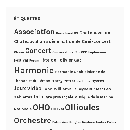
ÉTIQUETTES
Association
Chateauvallon
Brass band 83
Chateauvallon scène nationale
Ciné-concert
Concert
Clavier
Conservatoire
Cor
CRR
Euphonium
Fête de l'olivier
Festival
Gap
Forum
Harmonie
Harmonie Chablaisienne de
Harry Potter
Thonon et du Léman
Hyères
Hautbois
Jeux vidéo
John Williams
Les
La Seyne sur Mer
loto
sablettes
Lyre provençale
Musique de la Marine
OHO
Ollioules
Nationale
OHTVM
Orchestre
Palais des Congrès Neptune Toulon
Palais