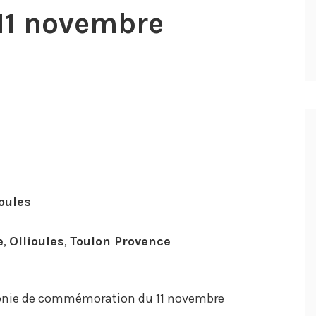
11 novembre
oules
e
,
Ollioules
,
Toulon Provence
émonie de commémoration du 11 novembre