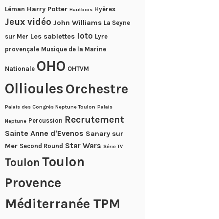
Harry Potter
Léman
Hyères
Hautbois
Jeux vidéo
John Williams
La Seyne
loto
Les sablettes
sur Mer
Lyre
provençale
Musique de la Marine
OHO
Nationale
OHTVM
Ollioules
Orchestre
Palais des Congrès Neptune Toulon
Palais
Recrutement
Percussion
Neptune
Sainte Anne d'Evenos
Sanary sur
Star Wars
Mer
Second Round
Série TV
Toulon
Toulon
Provence
Méditerranée TPM