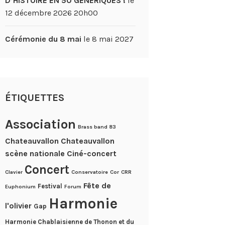
D’HISTOIRE EN 50 GÉNÉRIQUES !
le
12 décembre 2026 20h00
Cérémonie du 8 mai
le 8 mai 2027
ÉTIQUETTES
Association
Brass band 83
Chateauvallon
Chateauvallon
scène nationale
Ciné-concert
Concert
Clavier
Conservatoire
Cor
CRR
Fête de
Festival
Euphonium
Forum
Harmonie
l'olivier
Gap
Harmonie Chablaisienne de Thonon et du