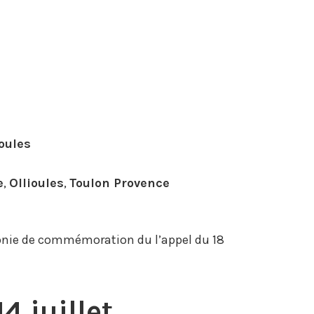
oules
e
,
Ollioules
,
Toulon Provence
monie de commémoration du l’appel du 18
4 juillet