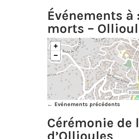
Événements à 
morts – Olliou
+
−
←
Evénements précédents
Cérémonie de l
d’Ollioules