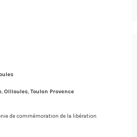
oules
e
,
Ollioules
,
Toulon Provence
monie de commémoration de la libération