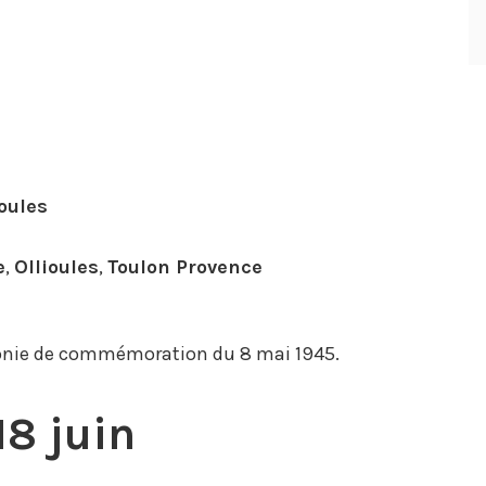
oules
e
,
Ollioules
,
Toulon Provence
émonie de commémoration du 8 mai 1945.
8 juin