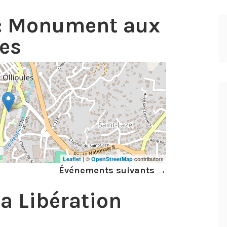
:
Monument aux
les
| ©
contributors
Leaflet
OpenStreetMap
Événements suivants
→
a Libération