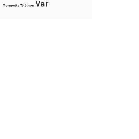
Var
Trompette
Téléthon