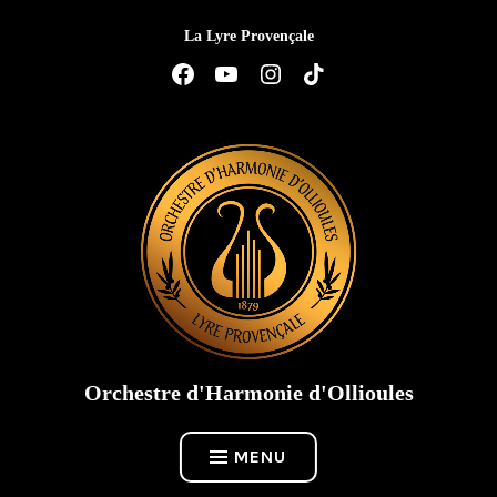
Accéder
La Lyre Provençale
au
contenu
Élément
Élément
Élément
Élément
de
de
de
de
menu
menu
menu
menu
Orchestre d'Harmonie d'Ollioules
MENU