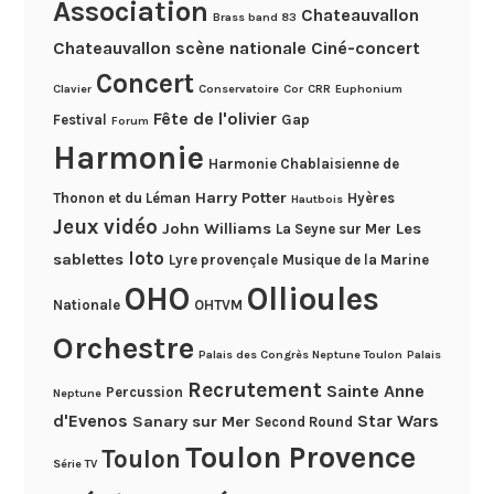
Association
Chateauvallon
Brass band 83
Chateauvallon scène nationale
Ciné-concert
Concert
Clavier
Conservatoire
Cor
CRR
Euphonium
Fête de l'olivier
Festival
Gap
Forum
Harmonie
Harmonie Chablaisienne de
Harry Potter
Thonon et du Léman
Hyères
Hautbois
Jeux vidéo
John Williams
Les
La Seyne sur Mer
loto
sablettes
Lyre provençale
Musique de la Marine
OHO
Ollioules
Nationale
OHTVM
Orchestre
Palais des Congrès Neptune Toulon
Palais
Recrutement
Sainte Anne
Percussion
Neptune
d'Evenos
Star Wars
Sanary sur Mer
Second Round
Toulon Provence
Toulon
Série TV