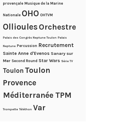
provençale
Musique de la Marine
OHO
Nationale
OHTVM
Ollioules
Orchestre
Palais des Congrès Neptune Toulon
Palais
Recrutement
Percussion
Neptune
Sainte Anne d'Evenos
Sanary sur
Star Wars
Mer
Second Round
Série TV
Toulon
Toulon
Provence
Méditerranée TPM
Var
Trompette
Téléthon