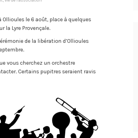
nt
,
vie de l'association
à Ollioules le 6 août, place à quelques
 la Lyre Provençale.
rémonie de la libération d’Ollioules
 septembre.
que vous cherchez un orchestre
acter. Certains pupitres seraient ravis