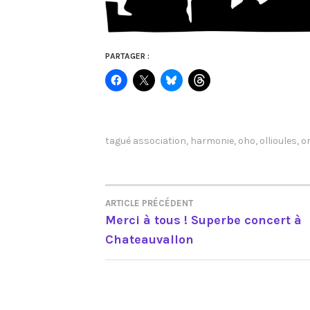
PARTAGER :
tagué
association
,
harmonie
,
oho
,
ollioules
,
o
ARTICLE PRÉCÉDENT
NAVIGATION
Merci à tous ! Superbe concert à
Chateauvallon
DE
L’ARTICLE