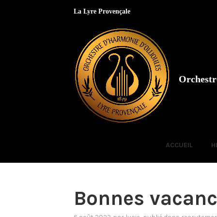
Accéder
La Lyre Provençale
au
contenu
Orchestr
ACCUEIL
H
Bonnes vacanc