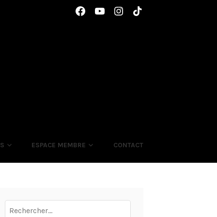
Élément
Élément
Élément
Élément
de
de
de
de
menu
menu
menu
menu
ES
ESPACE MEMBRE
CONTACT
Rechercher :