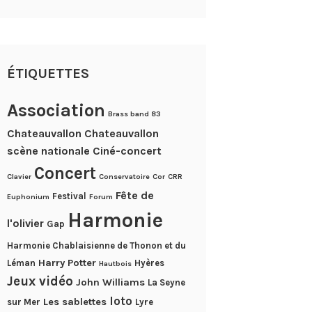
ÉTIQUETTES
Association
Brass band 83
Chateauvallon
Chateauvallon
scène nationale
Ciné-concert
Concert
Clavier
Conservatoire
Cor
CRR
Fête de
Festival
Euphonium
Forum
Harmonie
l'olivier
Gap
Harmonie Chablaisienne de Thonon et du
Harry Potter
Léman
Hyères
Hautbois
Jeux vidéo
John Williams
La Seyne
loto
Les sablettes
sur Mer
Lyre